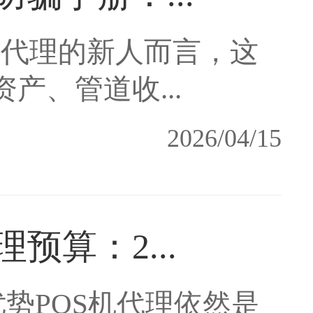
机代理的新人而言，这
产、管道收...
2026/04/15
预算：2...
优势POS机代理依然是