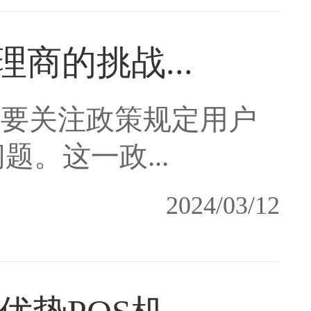
商的挑战...
需要关注政策规定用户
题。这一政...
2024/03/12