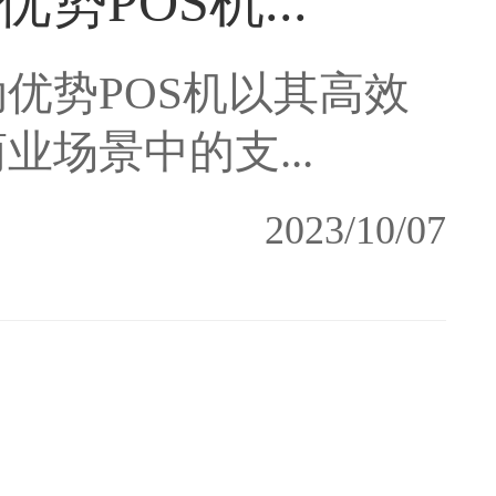
POS机...
优势POS机以其高效
场景中的支...
2023/10/07