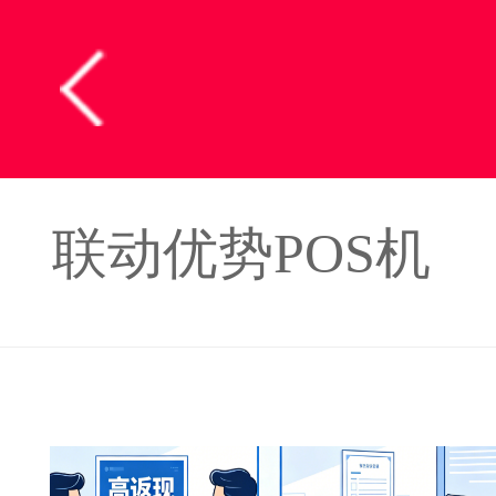
联动优势POS机